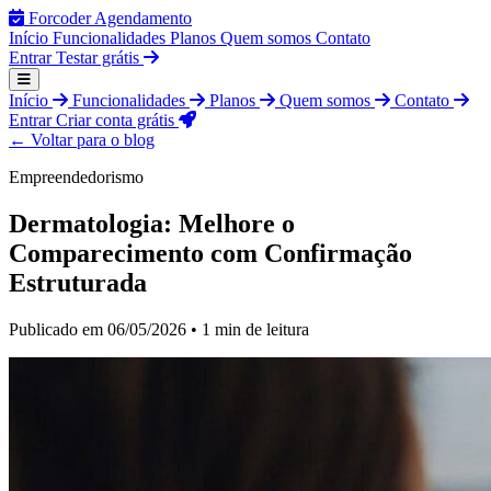
Forcoder
Agendamento
Início
Funcionalidades
Planos
Quem somos
Contato
Entrar
Testar grátis
Início
Funcionalidades
Planos
Quem somos
Contato
Entrar
Criar conta grátis
← Voltar para o blog
Empreendedorismo
Dermatologia: Melhore o
Comparecimento com Confirmação
Estruturada
Publicado em 06/05/2026 • 1 min de leitura