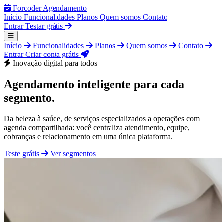
Forcoder
Agendamento
Início
Funcionalidades
Planos
Quem somos
Contato
Entrar
Testar grátis
Início
Funcionalidades
Planos
Quem somos
Contato
Entrar
Criar conta grátis
Inovação digital para todos
Agendamento inteligente para cada
segmento.
Da beleza à saúde, de serviços especializados a operações com
agenda compartilhada: você centraliza atendimento, equipe,
cobranças e relacionamento em uma única plataforma.
Teste grátis
Ver segmentos